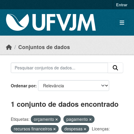
Skip to main content
Entrar
Conjuntos de dados
Ordenar por
1 conjunto de dados encontrado
Etiquetas:
orçamento
pagamento
recursos financeiros
despesas
Licenças: