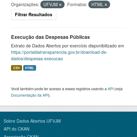
Organizações:
UFVJM
Formatos:
HTML
Filtrar Resultados
Execução das Despesas Públicas
Extrato de Dados Abertos por exercício disponibilizado em
https://portaldatransparencia.gov.br/download-de-
dados/despesas-execucao
CSV
HTML
Você também pode ter acesso a esses registros usando a
API
(veja
Documentação da API
).
Sobre Dados Abertos UFVJM
API do CKAN
Associação CKAN