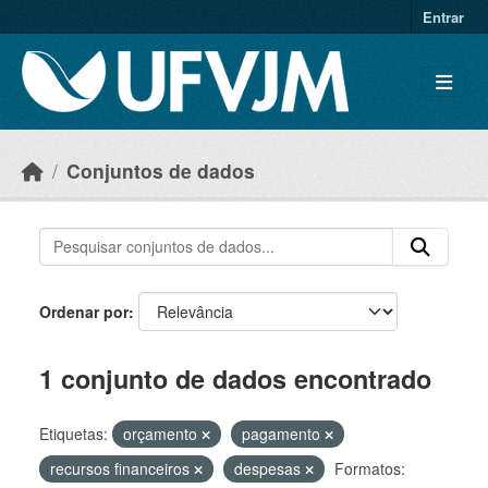
Skip to main content
Entrar
Conjuntos de dados
Ordenar por
1 conjunto de dados encontrado
Etiquetas:
orçamento
pagamento
recursos financeiros
despesas
Formatos: