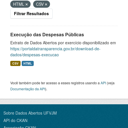
HTML
CSV
Filtrar Resultados
Execução das Despesas Públicas
Extrato de Dados Abertos por exercício disponibilizado em
https://portaldatransparencia.gov.br/download-de-
dados/despesas-execucao
CSV
HTML
Você também pode ter acesso a esses registros usando a
API
(veja
Documentação da API
).
Sobre Dados Abertos UFVJM
API do CKAN
Associação CKAN