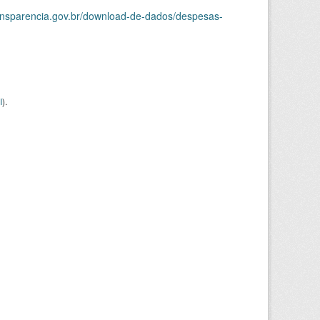
ransparencia.gov.br/download-de-dados/despesas-
I
).