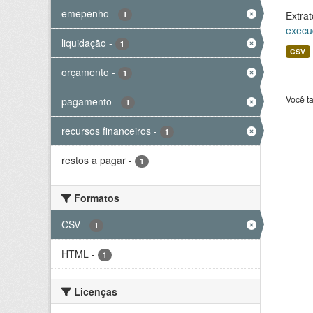
emepenho
-
Extrat
1
execu
liquidação
-
1
CSV
orçamento
-
1
Você t
pagamento
-
1
recursos financeiros
-
1
restos a pagar
-
1
Formatos
CSV
-
1
HTML
-
1
Licenças