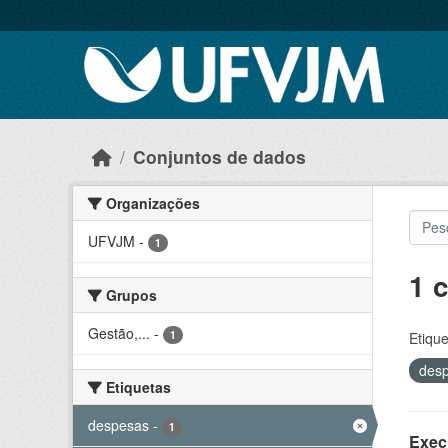
Skip to main content
Conjuntos de dados
Organizações
UFVJM
-
1
1 
Grupos
Gestão,...
-
1
Etique
des
Etiquetas
despesas
-
1
Exec