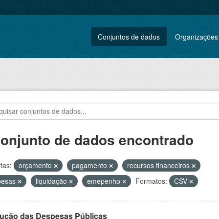
Conjuntos de dados
Organizações
conjunto de dados encontrado
tas:
orçamento
pagamento
recursos financeiros
pesas
liquidação
emepenho
Formatos:
CSV
ução das Despesas Públicas