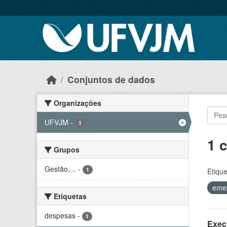
Skip to main content
Conjuntos de dados
Organizações
UFVJM
-
1
1 
Grupos
Gestão,...
-
1
Etique
eme
Etiquetas
despesas
-
1
Exec