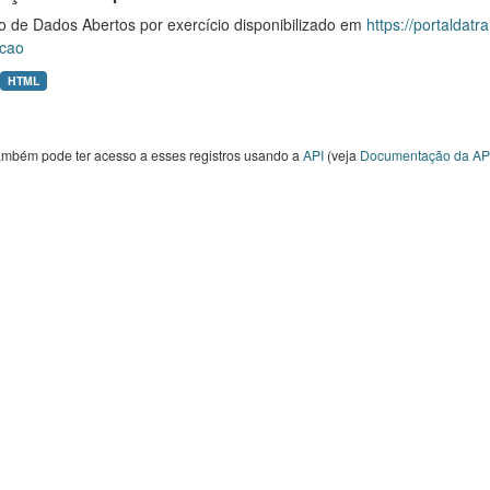
o de Dados Abertos por exercício disponibilizado em
https://portaldat
cao
HTML
ambém pode ter acesso a esses registros usando a
API
(veja
Documentação da AP