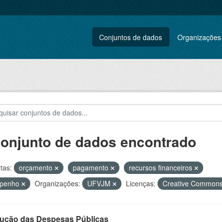
Conjuntos de dados
Organizações
conjunto de dados encontrado
tas:
orçamento
pagamento
recursos financeiros
penho
Organizações:
UFVJM
Licenças:
Creative Commons
ução das Despesas Públicas