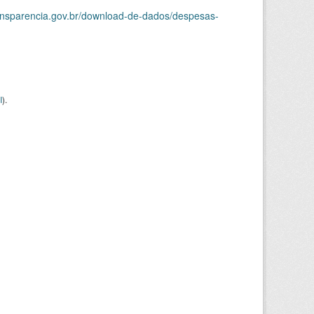
ransparencia.gov.br/download-de-dados/despesas-
I
).