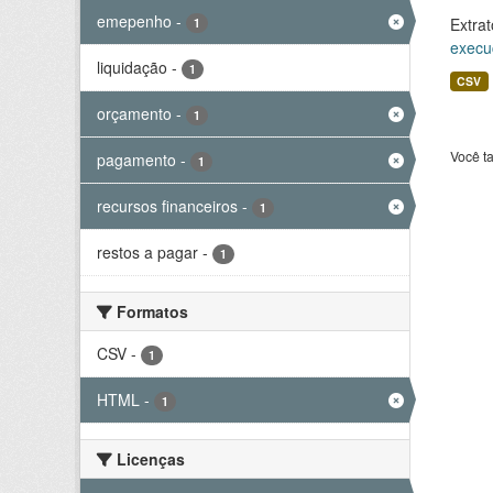
emepenho
-
Extrat
1
execu
liquidação
-
1
CSV
orçamento
-
1
Você t
pagamento
-
1
recursos financeiros
-
1
restos a pagar
-
1
Formatos
CSV
-
1
HTML
-
1
Licenças