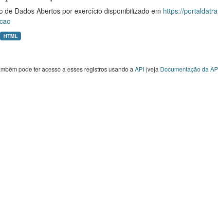
o de Dados Abertos por exercício disponibilizado em
https://portaldat
cao
HTML
ambém pode ter acesso a esses registros usando a
API
(veja
Documentação da AP