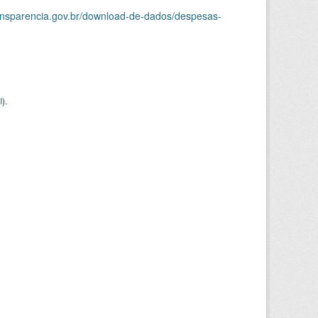
ransparencia.gov.br/download-de-dados/despesas-
I
).