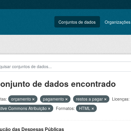
Conjuntos de dados
Organizações
conjunto de dados encontrado
tas:
orçamento
pagamento
restos a pagar
Licenças:
tive Commons Atribuição
Formatos:
HTML
ução das Despesas Públicas