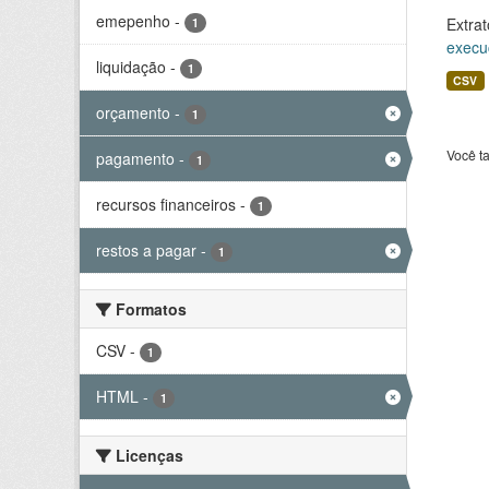
emepenho
-
Extrat
1
execu
liquidação
-
1
CSV
orçamento
-
1
Você t
pagamento
-
1
recursos financeiros
-
1
restos a pagar
-
1
Formatos
CSV
-
1
HTML
-
1
Licenças