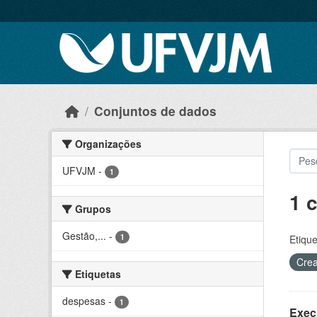
Skip to main content
Conjuntos de dados
Organizações
UFVJM
-
1
1 
Grupos
Gestão,...
-
1
Etique
Crea
Etiquetas
despesas
-
1
Exec