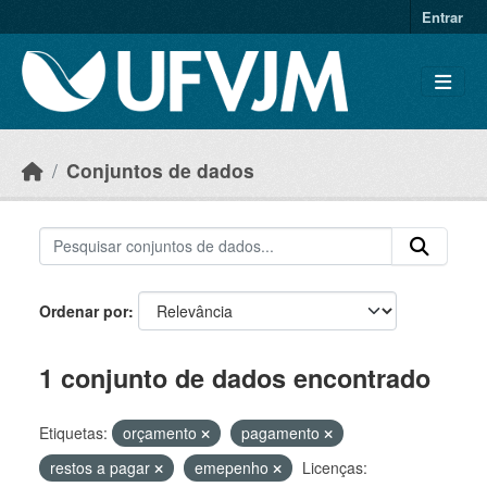
Skip to main content
Entrar
Conjuntos de dados
Ordenar por
1 conjunto de dados encontrado
Etiquetas:
orçamento
pagamento
restos a pagar
emepenho
Licenças: