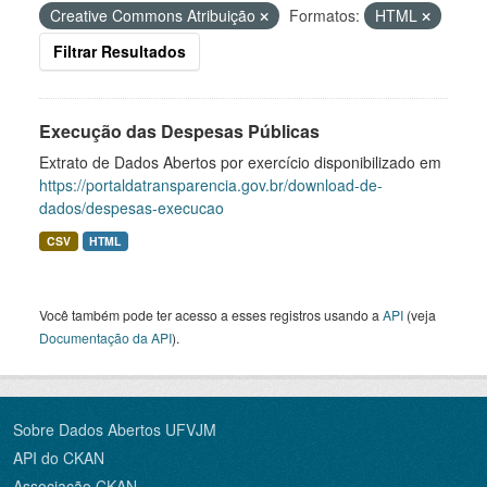
Creative Commons Atribuição
Formatos:
HTML
Filtrar Resultados
Execução das Despesas Públicas
Extrato de Dados Abertos por exercício disponibilizado em
https://portaldatransparencia.gov.br/download-de-
dados/despesas-execucao
CSV
HTML
Você também pode ter acesso a esses registros usando a
API
(veja
Documentação da API
).
Sobre Dados Abertos UFVJM
API do CKAN
Associação CKAN