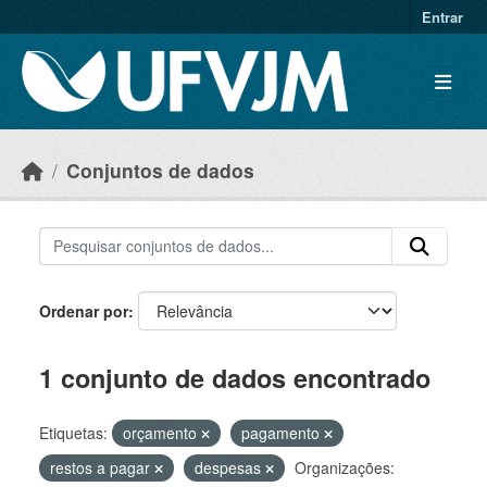
Skip to main content
Entrar
Conjuntos de dados
Ordenar por
1 conjunto de dados encontrado
Etiquetas:
orçamento
pagamento
restos a pagar
despesas
Organizações: