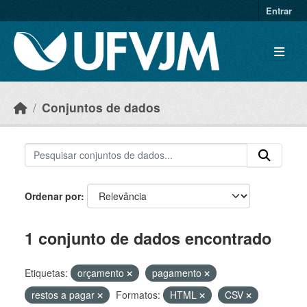
Skip to main content
Entrar
Conjuntos de dados
Ordenar por
1 conjunto de dados encontrado
Etiquetas:
orçamento
pagamento
restos a pagar
Formatos:
HTML
CSV