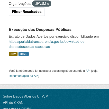
Organizações:
UFVJM
Filtrar Resultados
Execução das Despesas Públicas
Extrato de Dados Abertos por exercício disponibilizado em
https://portaldatransparencia.gov.br/download-de-
dados/despesas-execucao
CSV
HTML
Você também pode ter acesso a esses registros usando a
API
(veja
Documentação da API
).
Sobre Dados Abertos UFVJM
API do CKAN
Associação CKAN