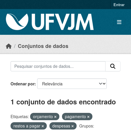
Skip to main content
Entrar
Conjuntos de dados
Ordenar por
1 conjunto de dados encontrado
Etiquetas:
orçamento
pagamento
restos a pagar
despesas
Grupos: