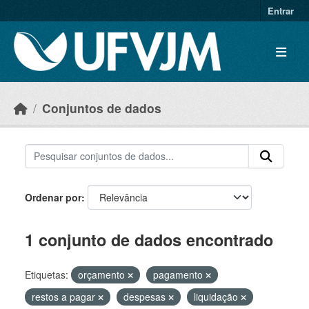
Skip to main content
Entrar
Conjuntos de dados
Ordenar por
1 conjunto de dados encontrado
Etiquetas:
orçamento
pagamento
restos a pagar
despesas
liquidação