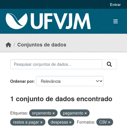
Skip to main content
Entrar
Conjuntos de dados
Ordenar por
1 conjunto de dados encontrado
Etiquetas:
orçamento
pagamento
restos a pagar
despesas
Formatos:
CSV