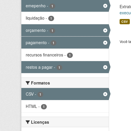
emepenho
-
Extrat
1
execu
liquidação
-
1
CSV
orçamento
-
1
Você t
pagamento
-
1
recursos financeiros
-
1
restos a pagar
-
1
Formatos
CSV
-
1
HTML
-
1
Licenças