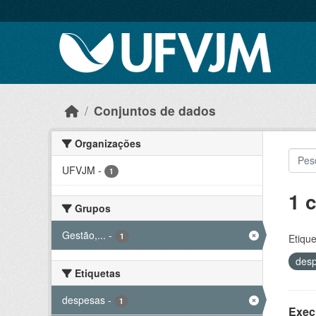
Skip to main content
Conjuntos de dados
Organizações
UFVJM
-
1
1 
Grupos
Gestão,...
-
1
Etique
des
Etiquetas
despesas
-
1
Exec