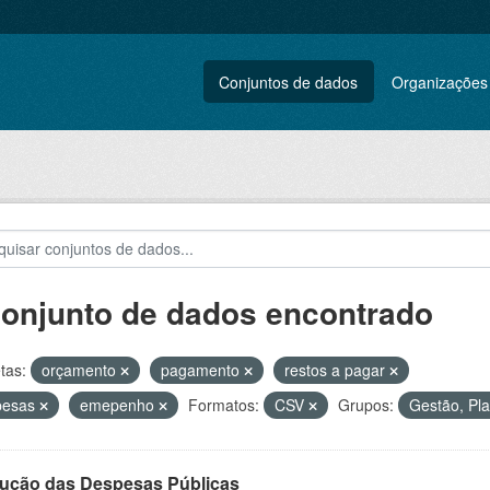
Conjuntos de dados
Organizações
conjunto de dados encontrado
tas:
orçamento
pagamento
restos a pagar
pesas
emepenho
Formatos:
CSV
Grupos:
Gestão, Pla
ução das Despesas Públicas