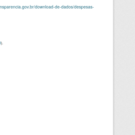
ransparencia.gov.br/download-de-dados/despesas-
I
).