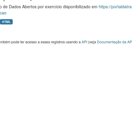
o de Dados Abertos por exercício disponibilizado em
https://portaldat
cao
HTML
ambém pode ter acesso a esses registros usando a
API
(veja
Documentação da AP