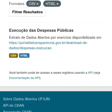
Formatos:
CSV
HTML
Filtrar Resultados
Execução das Despesas Públicas
Extrato de Dados Abertos por exercício disponibilizado em
https://portaldatransparencia.gov.br/download-de-
dados/despesas-execucao
CSV
HTML
Você também pode ter acesso a esses registros usando a
API
(veja
Documentação da API
).
Sobre Dados Abertos UFVJM
API do CKAN
Associação CKAN