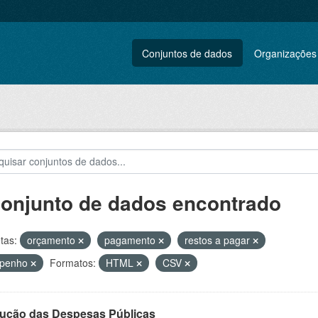
Conjuntos de dados
Organizações
conjunto de dados encontrado
tas:
orçamento
pagamento
restos a pagar
penho
Formatos:
HTML
CSV
ução das Despesas Públicas