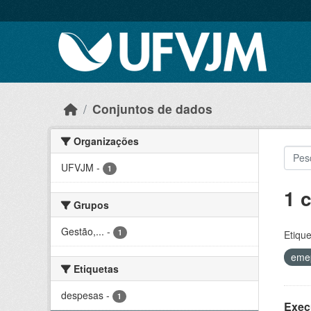
Skip to main content
Conjuntos de dados
Organizações
UFVJM
-
1
1 
Grupos
Gestão,...
-
1
Etique
eme
Etiquetas
despesas
-
1
Exec