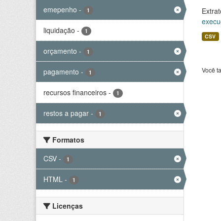
emepenho
-
Extrat
1
execu
liquidação
-
1
CSV
orçamento
-
1
Você t
pagamento
-
1
recursos financeiros
-
1
restos a pagar
-
1
Formatos
CSV
-
1
HTML
-
1
Licenças