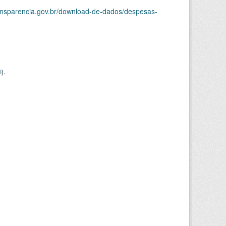
ransparencia.gov.br/download-de-dados/despesas-
I
).