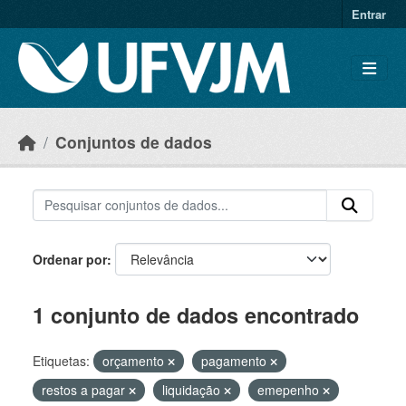
Skip to main content
Entrar
Conjuntos de dados
Ordenar por
1 conjunto de dados encontrado
Etiquetas:
orçamento
pagamento
restos a pagar
liquidação
emepenho