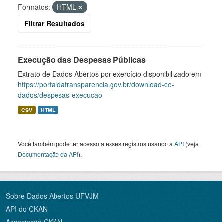
Formatos:
HTML
Filtrar Resultados
Execução das Despesas Públicas
Extrato de Dados Abertos por exercício disponibilizado em
https://portaldatransparencia.gov.br/download-de-
dados/despesas-execucao
CSV
HTML
Você também pode ter acesso a esses registros usando a
API
(veja
Documentação da API
).
Sobre Dados Abertos UFVJM
API do CKAN
Associação CKAN