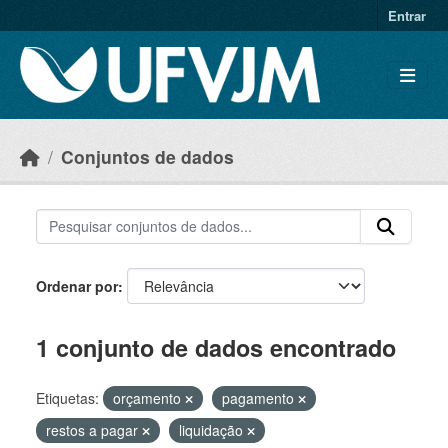
Skip to main content
Entrar
Conjuntos de dados
Ordenar por
1 conjunto de dados encontrado
Etiquetas:
orçamento
pagamento
restos a pagar
liquidação