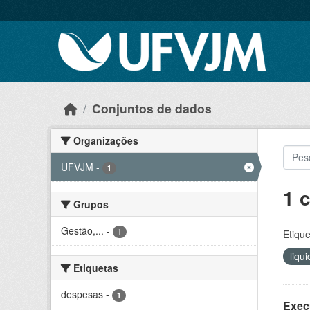
Skip to main content
Conjuntos de dados
Organizações
UFVJM
-
1
1 
Grupos
Gestão,...
-
1
Etique
liqu
Etiquetas
despesas
-
1
Exec