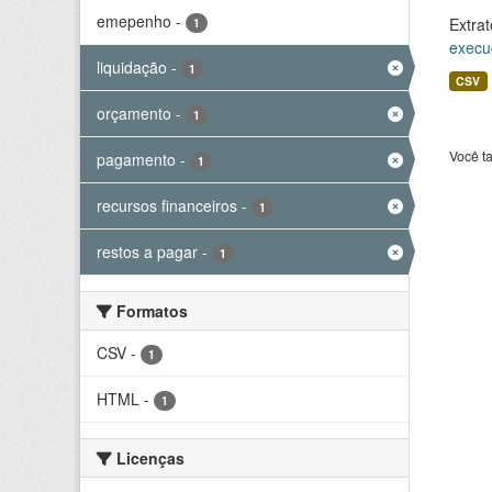
emepenho
-
Extrat
1
execu
liquidação
-
1
CSV
orçamento
-
1
Você t
pagamento
-
1
recursos financeiros
-
1
restos a pagar
-
1
Formatos
CSV
-
1
HTML
-
1
Licenças