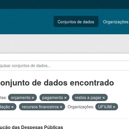
Conjuntos de dados
Organizações
conjunto de dados encontrado
tas:
orçamento
pagamento
restos a pagar
idação
recursos financeiros
Organizações:
UFVJM
ução das Despesas Públicas