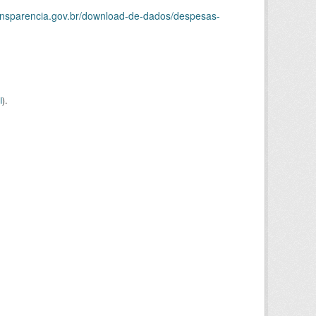
ransparencia.gov.br/download-de-dados/despesas-
I
).