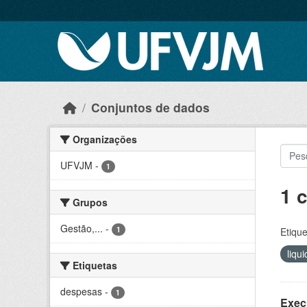
Skip to main content
Conjuntos de dados
Organizações
UFVJM
-
1
1 
Grupos
Gestão,...
-
1
Etique
liqu
Etiquetas
despesas
-
1
Exec