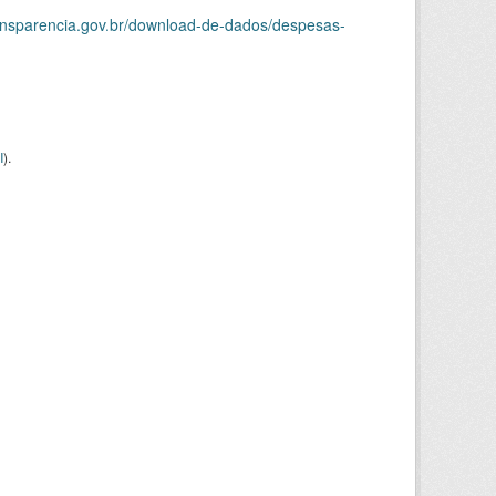
ransparencia.gov.br/download-de-dados/despesas-
I
).