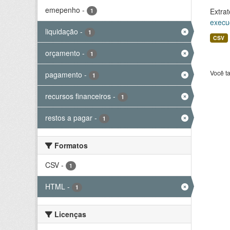
emepenho
-
Extrat
1
execu
liquidação
-
1
CSV
orçamento
-
1
Você t
pagamento
-
1
recursos financeiros
-
1
restos a pagar
-
1
Formatos
CSV
-
1
HTML
-
1
Licenças