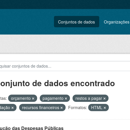
Conjuntos de dados
Organizações
conjunto de dados encontrado
tas:
orçamento
pagamento
restos a pagar
idação
recursos financeiros
Formatos:
HTML
ução das Despesas Públicas