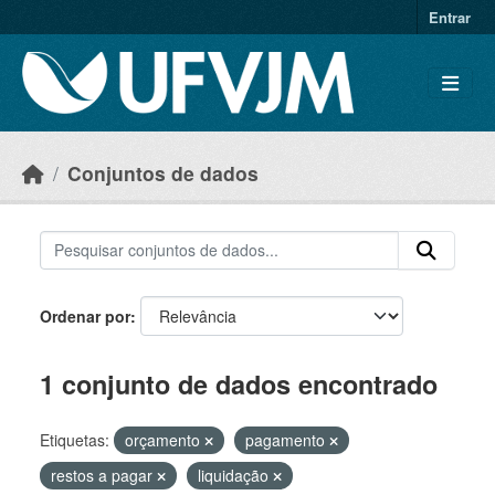
Skip to main content
Entrar
Conjuntos de dados
Ordenar por
1 conjunto de dados encontrado
Etiquetas:
orçamento
pagamento
restos a pagar
liquidação