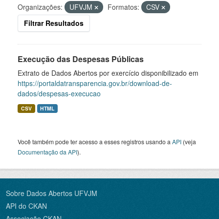
Organizações:
UFVJM
Formatos:
CSV
Filtrar Resultados
Execução das Despesas Públicas
Extrato de Dados Abertos por exercício disponibilizado em
https://portaldatransparencia.gov.br/download-de-
dados/despesas-execucao
CSV
HTML
Você também pode ter acesso a esses registros usando a
API
(veja
Documentação da API
).
Sobre Dados Abertos UFVJM
API do CKAN
Associação CKAN