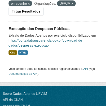
emepenho
Organizações:
UFVJM
Filtrar Resultados
Execução das Despesas Públicas
Extrato de Dados Abertos por exercício disponibilizado em
https://portaldatransparencia.gov.br/download-de-
dados/despesas-execucao
CSV
HTML
Você também pode ter acesso a esses registros usando a
API
(veja
Documentação da API
).
Sobre Dados Abertos UFVJM
API do CKAN
Associação CKAN