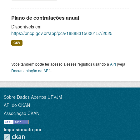
Plano de contratações anual
Disponíveis em
https://pncp.gov.br/app/pca/16888315000157/2025
CSV
Você também pode ter acesso a esses registros usando a
API
(veja
Documentação da API
).
Sobre Dados Abertos UFVJM
API do CKAN
Associação CKAN
Impulsionado por