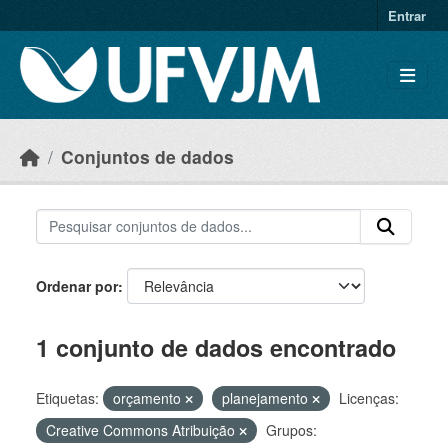
Skip to main content
Entrar
Conjuntos de dados
Ordenar por
1 conjunto de dados encontrado
Etiquetas:
orçamento
planejamento
Licenças:
Creative Commons Atribuição
Grupos: