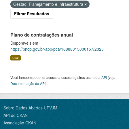
Gestão, Planejamento e Infraestrutura
Filtrar Resultados
Plano de contratações anual
Disponíveis em
https://pncp.gov.br/app/pca/16888315000157/2025
CSV
Você também pode ter acesso a esses registros usando a
API
(veja
Documentação da API
).
Sobre Dados Abertos UFVJM
API do CKAN
Associação CKAN