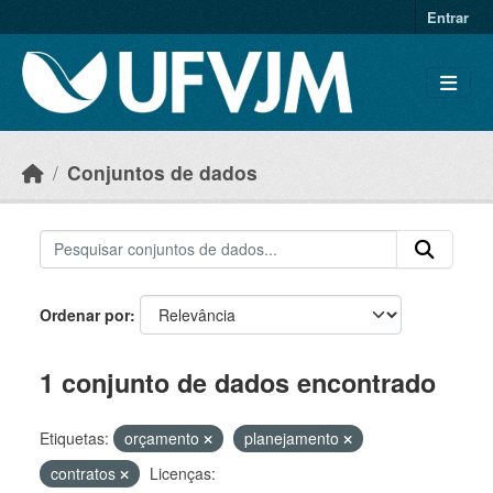
Skip to main content
Entrar
Conjuntos de dados
Ordenar por
1 conjunto de dados encontrado
Etiquetas:
orçamento
planejamento
contratos
Licenças: