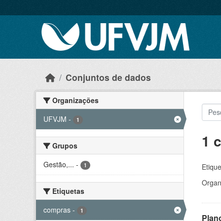
Skip to main content
Conjuntos de dados
Organizações
UFVJM
-
1
1 
Grupos
Gestão,...
-
1
Etique
Organ
Etiquetas
compras
-
1
Plan