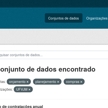
Conjuntos de dados
Organizações
conjunto de dados encontrado
tas:
orçamento
planejamento
compras
izações:
UFVJM
o de contratações anual