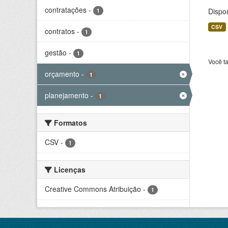
contratações
-
Dispo
1
CSV
contratos
-
1
gestão
-
1
Você t
orçamento
-
1
planejamento
-
1
Formatos
CSV
-
1
Licenças
Creative Commons Atribuição
-
1