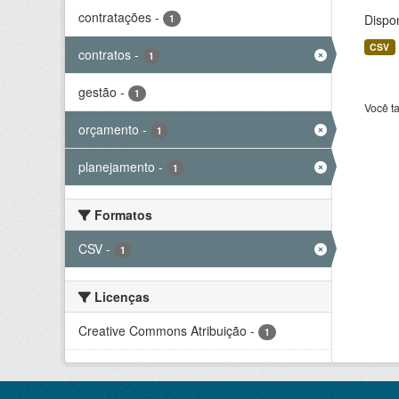
contratações
-
Dispo
1
CSV
contratos
-
1
gestão
-
1
Você t
orçamento
-
1
planejamento
-
1
Formatos
CSV
-
1
Licenças
Creative Commons Atribuição
-
1