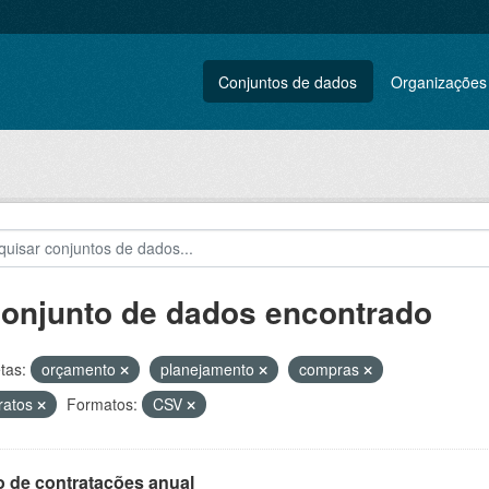
Conjuntos de dados
Organizações
conjunto de dados encontrado
tas:
orçamento
planejamento
compras
ratos
Formatos:
CSV
o de contratações anual