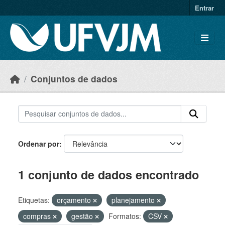
Skip to main content
Entrar
Conjuntos de dados
Ordenar por
1 conjunto de dados encontrado
Etiquetas:
orçamento
planejamento
compras
gestão
Formatos:
CSV