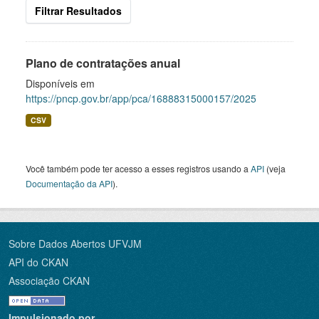
Filtrar Resultados
Plano de contratações anual
Disponíveis em
https://pncp.gov.br/app/pca/16888315000157/2025
CSV
Você também pode ter acesso a esses registros usando a
API
(veja
Documentação da API
).
Sobre Dados Abertos UFVJM
API do CKAN
Associação CKAN
Impulsionado por