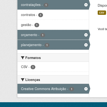
contratações
-
Dispo
1
CSV
contratos
-
1
gestão
-
1
Você t
orçamento
-
1
planejamento
-
1
Formatos
CSV
-
1
Licenças
Creative Commons Atribuição
-
1