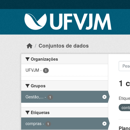
Skip to main content
Conjuntos de dados
Organizações
UFVJM
-
1
1 
Grupos
Gestão,...
-
1
Etique
cont
Etiquetas
compras
-
1
Plan