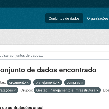
Conjuntos de dados
Organizações
conjunto de dados encontrado
tas:
orçamento
planejamento
compras
ratações
Grupos:
Gestão, Planejamento e Infraestrutura
Lic
o de contratações anual