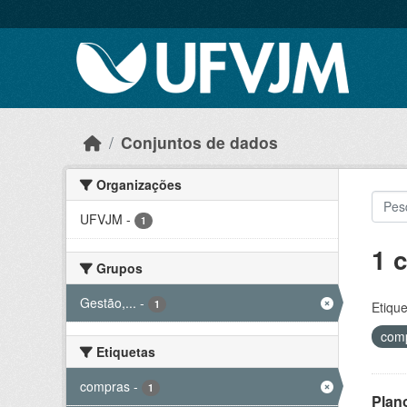
Skip to main content
Conjuntos de dados
Organizações
UFVJM
-
1
1 
Grupos
Gestão,...
-
1
Etique
com
Etiquetas
compras
-
1
Plan