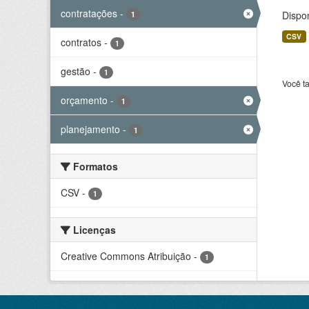
contratações
-
Dispo
1
CSV
contratos
-
1
gestão
-
1
Você t
orçamento
-
1
planejamento
-
1
Formatos
CSV
-
1
Licenças
Creative Commons Atribuição
-
1