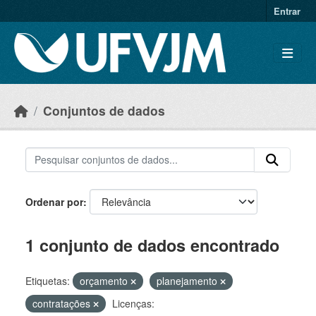
Skip to main content
Entrar
Conjuntos de dados
Ordenar por
1 conjunto de dados encontrado
Etiquetas:
orçamento
planejamento
contratações
Licenças: