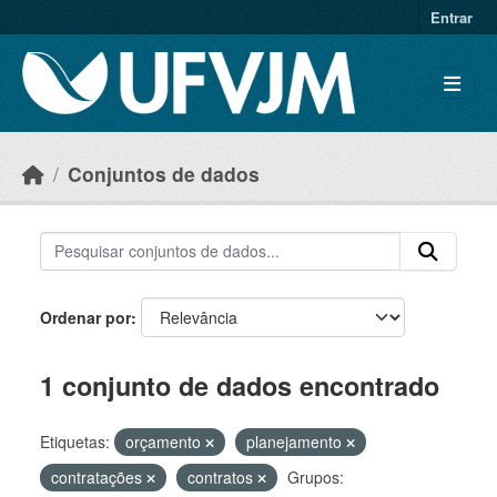
Skip to main content
Entrar
Conjuntos de dados
Ordenar por
1 conjunto de dados encontrado
Etiquetas:
orçamento
planejamento
contratações
contratos
Grupos: