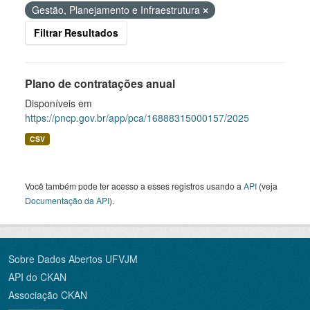
Gestão, Planejamento e Infraestrutura
Filtrar Resultados
Plano de contratações anual
Disponíveis em
https://pncp.gov.br/app/pca/16888315000157/2025
CSV
Você também pode ter acesso a esses registros usando a
API
(veja
Documentação da API
).
Sobre Dados Abertos UFVJM
API do CKAN
Associação CKAN