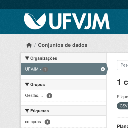
Skip to main content
Conjuntos de dados
Organizações
UFVJM
-
1
1 
Grupos
Gestão,...
-
1
Etique
CS
Etiquetas
compras
-
1
Plan