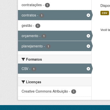
contratações
-
Dispo
1
CSV
contratos
-
1
gestão
-
1
Você t
orçamento
-
1
planejamento
-
1
Formatos
CSV
-
1
Licenças
Creative Commons Atribuição
-
1