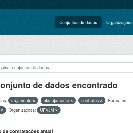
Conjuntos de dados
Organizações
conjunto de dados encontrado
tas:
orçamento
planejamento
contratos
Formatos:
V
Organizações:
UFVJM
o de contratações anual