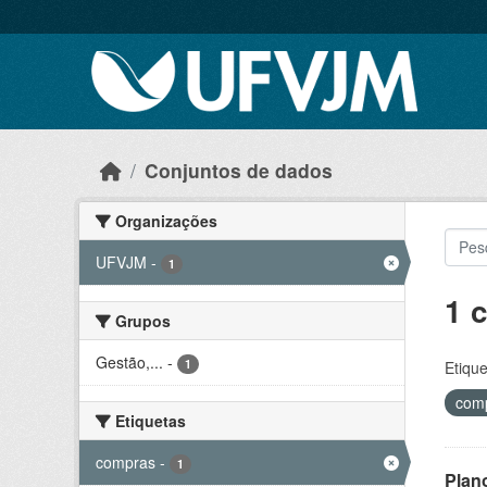
Skip to main content
Conjuntos de dados
Organizações
UFVJM
-
1
1 
Grupos
Gestão,...
-
1
Etique
com
Etiquetas
compras
-
1
Plan