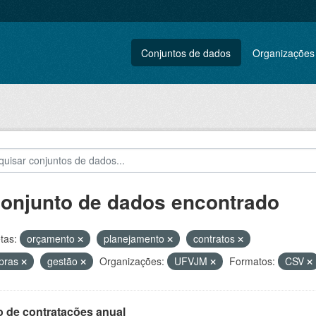
Conjuntos de dados
Organizações
conjunto de dados encontrado
tas:
orçamento
planejamento
contratos
pras
gestão
Organizações:
UFVJM
Formatos:
CSV
o de contratações anual