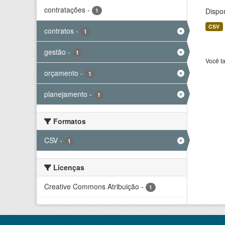
contratações
-
Dispo
1
CSV
contratos
-
1
gestão
-
1
Você t
orçamento
-
1
planejamento
-
1
Formatos
CSV
-
1
Licenças
Creative Commons Atribuição
-
1