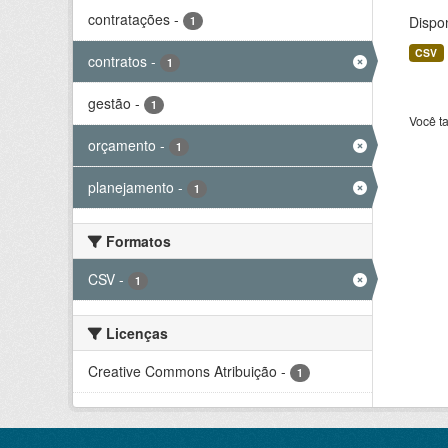
contratações
-
Dispo
1
CSV
contratos
-
1
gestão
-
1
Você t
orçamento
-
1
planejamento
-
1
Formatos
CSV
-
1
Licenças
Creative Commons Atribuição
-
1