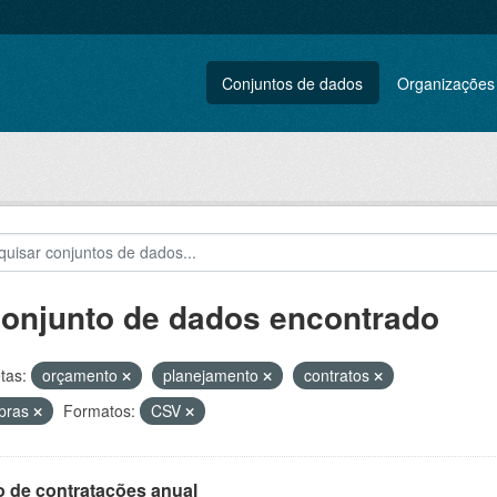
Conjuntos de dados
Organizações
conjunto de dados encontrado
tas:
orçamento
planejamento
contratos
pras
Formatos:
CSV
o de contratações anual