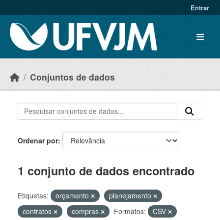
Skip to main content
Entrar
Conjuntos de dados
Ordenar por
1 conjunto de dados encontrado
Etiquetas:
orçamento
planejamento
contratos
compras
Formatos:
CSV