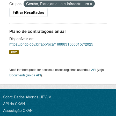
Grupos:
Gestão, Planejamento e Infraestrutura
Filtrar Resultados
Plano de contratações anual
Disponíveis em
https://pncp.gov.br/app/pca/16888315000157/2025
CSV
Você também pode ter acesso a esses registros usando a
API
(veja
Documentação da API
).
Sobre Dados Abertos UFVJM
API do CKAN
Associação CKAN