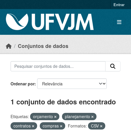
Skip to main content
Entrar
Conjuntos de dados
Ordenar por
1 conjunto de dados encontrado
Etiquetas:
orçamento
planejamento
contratos
compras
Formatos:
CSV