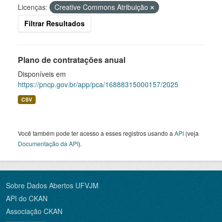
Licenças:
Creative Commons Atribuição
Filtrar Resultados
Plano de contratações anual
Disponíveis em
https://pncp.gov.br/app/pca/16888315000157/2025
CSV
Você também pode ter acesso a esses registros usando a
API
(veja
Documentação da API
).
Sobre Dados Abertos UFVJM
API do CKAN
Associação CKAN