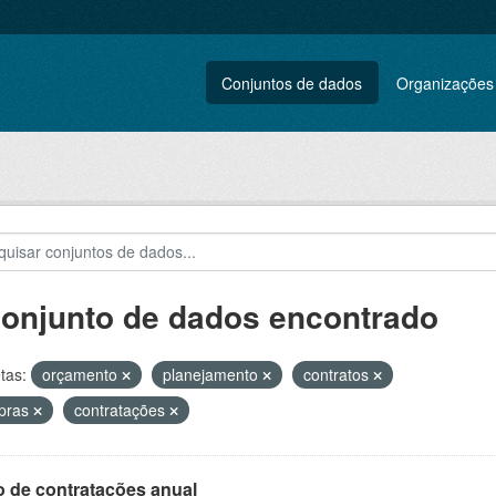
Conjuntos de dados
Organizações
conjunto de dados encontrado
tas:
orçamento
planejamento
contratos
pras
contratações
o de contratações anual