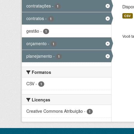
contratações
-
Dispo
1
CSV
contratos
-
1
gestão
-
1
Você t
orçamento
-
1
planejamento
-
1
Formatos
CSV
-
1
Licenças
Creative Commons Atribuição
-
1