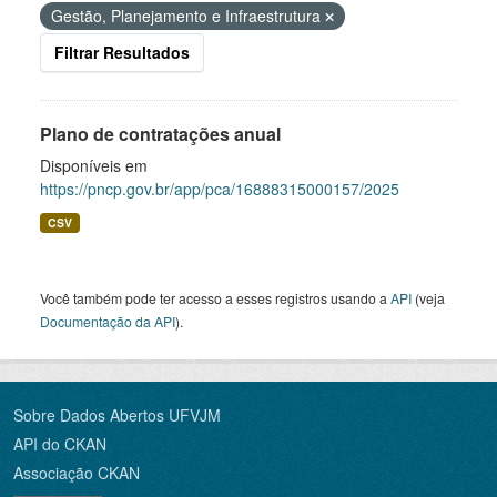
Gestão, Planejamento e Infraestrutura
Filtrar Resultados
Plano de contratações anual
Disponíveis em
https://pncp.gov.br/app/pca/16888315000157/2025
CSV
Você também pode ter acesso a esses registros usando a
API
(veja
Documentação da API
).
Sobre Dados Abertos UFVJM
API do CKAN
Associação CKAN