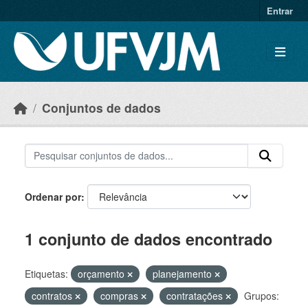
Skip to main content
Entrar
Conjuntos de dados
Ordenar por
1 conjunto de dados encontrado
Etiquetas:
orçamento
planejamento
contratos
compras
contratações
Grupos: