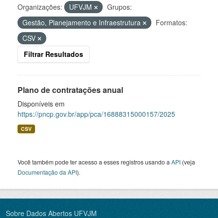
Organizações:
UFVJM
Grupos:
Gestão, Planejamento e Infraestrutura
Formatos:
CSV
Filtrar Resultados
Plano de contratações anual
Disponíveis em
https://pncp.gov.br/app/pca/16888315000157/2025
CSV
Você também pode ter acesso a esses registros usando a
API
(veja
Documentação da API
).
Sobre Dados Abertos UFVJM