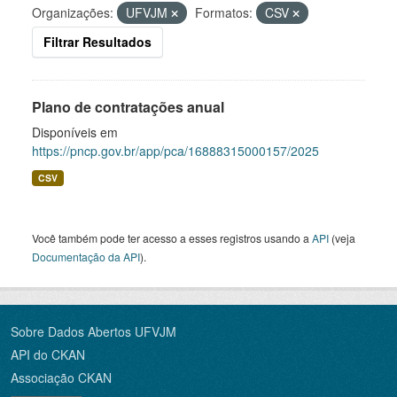
Organizações:
UFVJM
Formatos:
CSV
Filtrar Resultados
Plano de contratações anual
Disponíveis em
https://pncp.gov.br/app/pca/16888315000157/2025
CSV
Você também pode ter acesso a esses registros usando a
API
(veja
Documentação da API
).
Sobre Dados Abertos UFVJM
API do CKAN
Associação CKAN