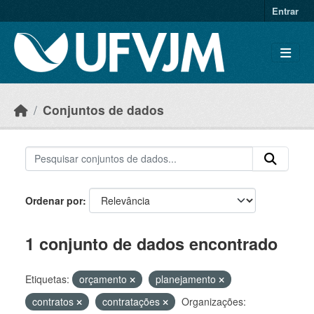
Skip to main content
Entrar
Conjuntos de dados
Ordenar por
1 conjunto de dados encontrado
Etiquetas:
orçamento
planejamento
contratos
contratações
Organizações: