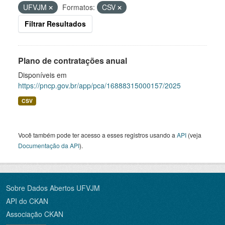
UFVJM
Formatos:
CSV
Filtrar Resultados
Plano de contratações anual
Disponíveis em
https://pncp.gov.br/app/pca/16888315000157/2025
CSV
Você também pode ter acesso a esses registros usando a
API
(veja
Documentação da API
).
Sobre Dados Abertos UFVJM
API do CKAN
Associação CKAN