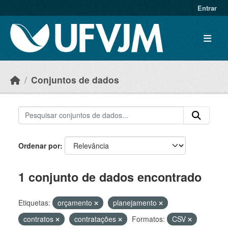
Skip to main content
Entrar
Conjuntos de dados
Ordenar por
1 conjunto de dados encontrado
Etiquetas:
orçamento
planejamento
contratos
contratações
Formatos:
CSV