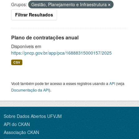
Grupos:
Gestão, Planejamento e Infraestrutura
Filtrar Resultados
Plano de contratações anual
Disponíveis em
https://pncp.gov.br/app/pca/16888315000157/2025
CSV
Você também pode ter acesso a esses registros usando a
API
(veja
Documentação da API
).
Sobre Dados Abertos UFVJM
API do CKAN
Associação CKAN