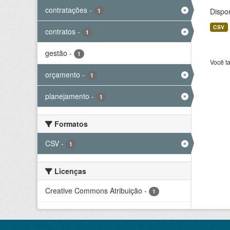
contratações
-
Dispo
1
CSV
contratos
-
1
gestão
-
1
Você t
orçamento
-
1
planejamento
-
1
Formatos
CSV
-
1
Licenças
Creative Commons Atribuição
-
1