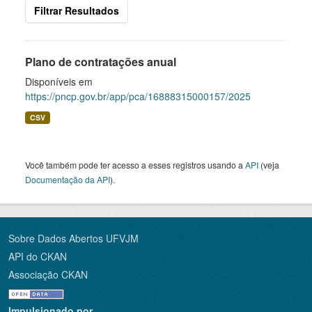
Filtrar Resultados
Plano de contratações anual
Disponíveis em
https://pncp.gov.br/app/pca/16888315000157/2025
CSV
Você também pode ter acesso a esses registros usando a
API
(veja
Documentação da API
).
Sobre Dados Abertos UFVJM
API do CKAN
Associação CKAN
Impulsionado por