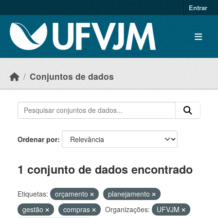
Skip to main content
Entrar
Conjuntos de dados
Ordenar por
1 conjunto de dados encontrado
Etiquetas:
orçamento
planejamento
gestão
compras
Organizações:
UFVJM