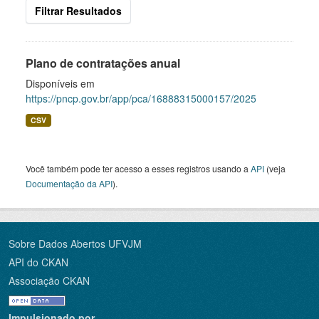
Filtrar Resultados
Plano de contratações anual
Disponíveis em
https://pncp.gov.br/app/pca/16888315000157/2025
CSV
Você também pode ter acesso a esses registros usando a
API
(veja
Documentação da API
).
Sobre Dados Abertos UFVJM
API do CKAN
Associação CKAN
Impulsionado por