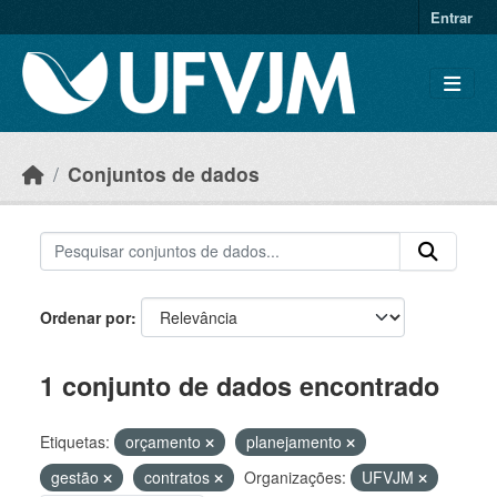
Skip to main content
Entrar
Conjuntos de dados
Ordenar por
1 conjunto de dados encontrado
Etiquetas:
orçamento
planejamento
gestão
contratos
Organizações:
UFVJM