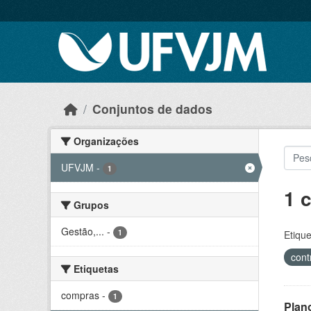
Skip to main content
Conjuntos de dados
Organizações
UFVJM
-
1
1 
Grupos
Gestão,...
-
1
Etique
cont
Etiquetas
compras
-
1
Plan