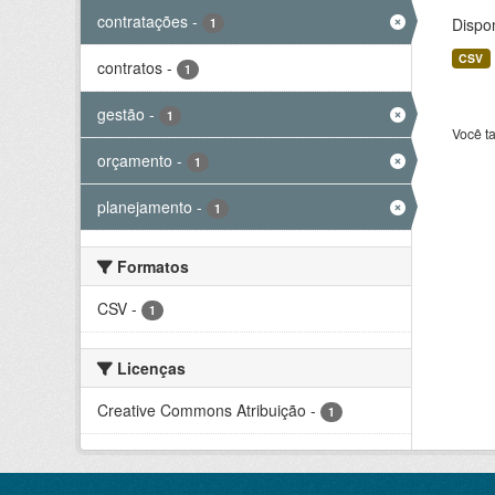
contratações
-
Dispo
1
CSV
contratos
-
1
gestão
-
1
Você t
orçamento
-
1
planejamento
-
1
Formatos
CSV
-
1
Licenças
Creative Commons Atribuição
-
1