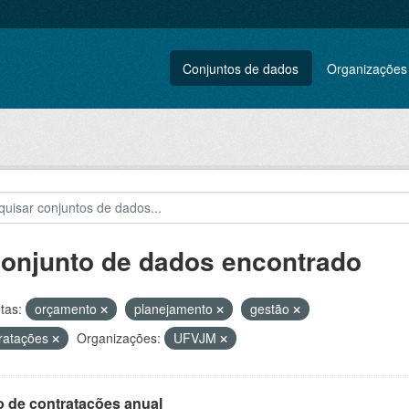
Conjuntos de dados
Organizações
conjunto de dados encontrado
tas:
orçamento
planejamento
gestão
ratações
Organizações:
UFVJM
o de contratações anual