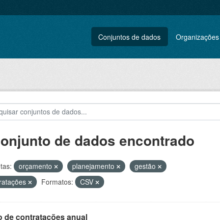
Conjuntos de dados
Organizações
conjunto de dados encontrado
tas:
orçamento
planejamento
gestão
ratações
Formatos:
CSV
o de contratações anual