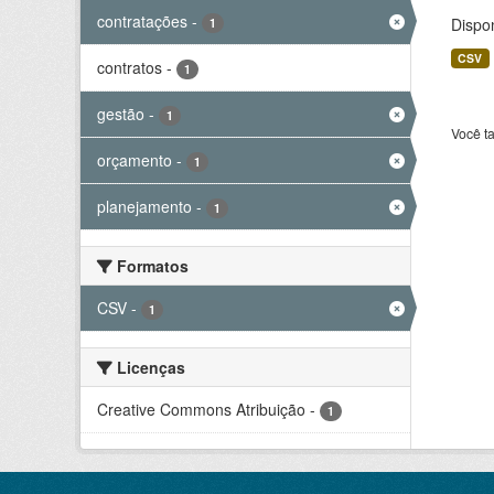
contratações
-
Dispo
1
CSV
contratos
-
1
gestão
-
1
Você t
orçamento
-
1
planejamento
-
1
Formatos
CSV
-
1
Licenças
Creative Commons Atribuição
-
1