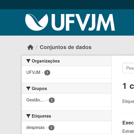
Skip to main content
Conjuntos de dados
Organizações
UFVJM
-
1
1 
Grupos
Gestão,...
-
1
Etique
Etiquetas
Exec
despesas
-
1
Extrat