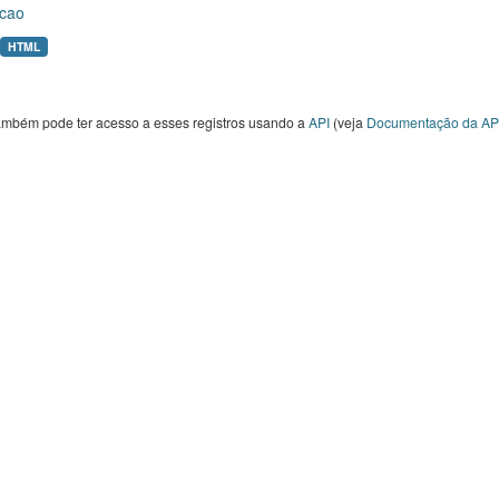
cao
HTML
ambém pode ter acesso a esses registros usando a
API
(veja
Documentação da AP