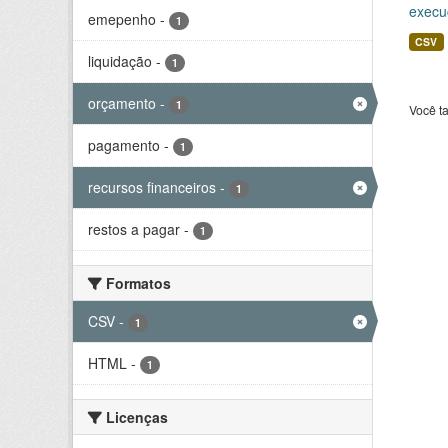
execu
emepenho
-
1
CSV
liquidação
-
1
orçamento
-
1
Você t
pagamento
-
1
recursos financeiros
-
1
restos a pagar
-
1
Formatos
CSV
-
1
HTML
-
1
Licenças